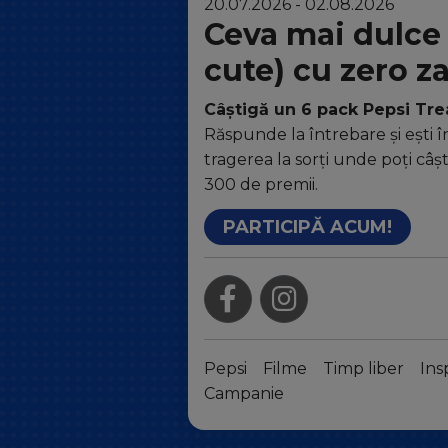
20.07.2026 - 02.08.2026
Ceva mai dulce 
cute) cu zero z
Câștigă un 6 pack Pepsi Tr
Răspunde la întrebare și ești î
tragerea la sorți unde poți câș
300 de premii.
PARTICIPĂ ACUM!
Pepsi
Filme
Timp liber
Ins
Campanie