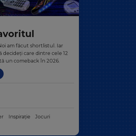
avoritul
oi am făcut shortlistul. Iar
 decideți care dintre cele 12
ită un comeback în 2026.
er
Inspirație
Jocuri