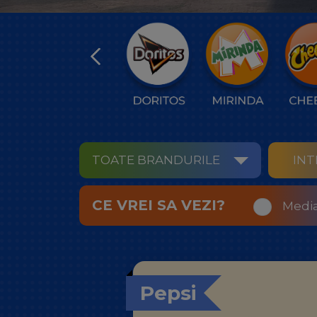
TOATE BRANDURILE
INT
CE VREI SA VEZI?
Medi
Pepsi