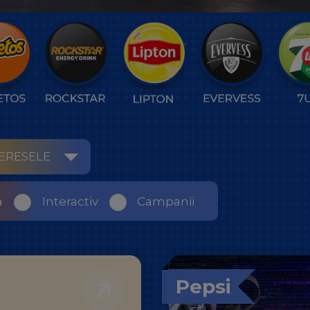
ERESELE
a
Interactiv
Campanii
Pepsi