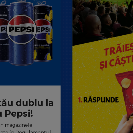
tău dublu la
u Pepsi!
in magazinele
nate în Regulamentul