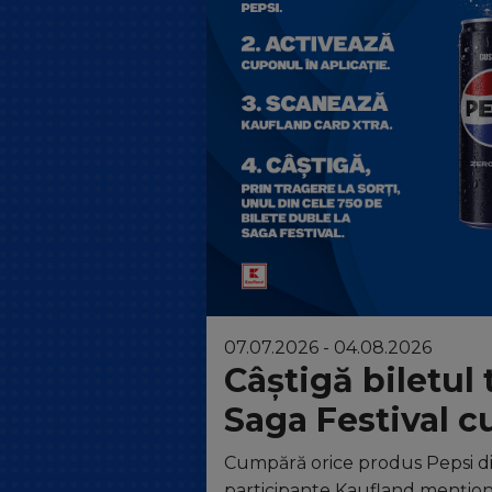
07.07.2026 - 04.08.2026
Câștigă biletul 
Saga Festival c
Cumpără orice produs Pepsi d
participante Kaufland mențio