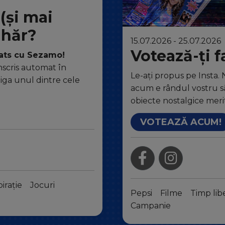
(și mai
ahăr?
15.07.2026 - 25.07.2026
Votează-ți f
eats cu Sezamo!
nscris automat în
Le-ați propus pe Insta. N
tiga unul dintre cele
acum e rândul vostru să
obiecte nostalgice mer
VOTEAZĂ ACUM!
pirație
Jocuri
Pepsi
Filme
Timp lib
Campanie