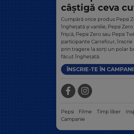
câștigă ceva cu
Cumpără orice produs Pepsi Z
înghețată și vanilie, Pepsi Zer
frișcă, Pepsi Zero sau Pepsi Tw
participante Carrefour, înscrie 
prin tragere la sorți un polar 
făcut înghețată.
ÎNSCRIE-TE ÎN CAMPANI
Pepsi
Filme
Timp liber
Ins
Campanie