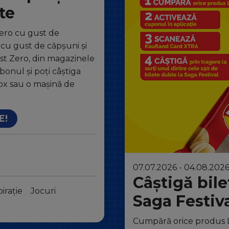
te
ero cu gust de
o cu gust de căpșuni și
ist Zero, din magazinele
bonul și poți câștiga
box sau o mașină de
E!
07.07.2026 - 04.08.202
Câștigă bile
pirație
Jocuri
Saga Festiva
Cumpără orice produs L