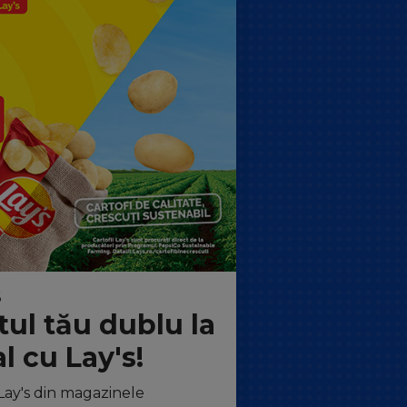
6
tul tău dublu la
l cu Lay's!
ay's din magazinele