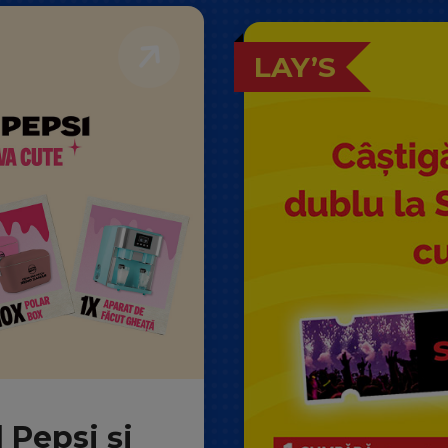
LAY’S
 Pepsi și