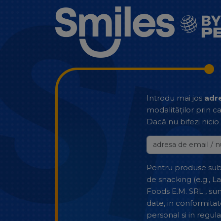
Introdu mai jos
adre
modalităților prin c
Dacă nu bifezi nicio
Pentru produse sub f
de snacking (e.g., L
Foods E.M. SRL , su
date, in conformitat
personal si in regu