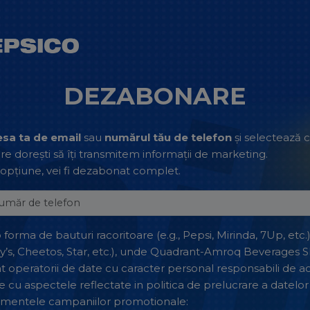
DEZABONARE
sa ta de email
sau
numărul tău de telefon
și selectează 
are dorești să îți transmitem informații de marketing.
 opțiune, vei fi dezabonat complet.
orma de bauturi racoritoare (e.g., Pepsi, Mirinda, 7Up, etc.
ay’s, Cheetos, Star, etc.), unde Quadrant-Amroq Beverages S
nt operatorii de date cu caracter personal responsabili de a
e cu aspectele reflectate in politica de prelucrare a datelor
lamentele campaniilor promotionale: