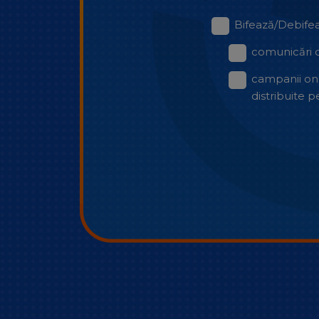
Bifează/Debifea
comunicări d
campanii onl
distribuite 