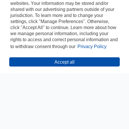
websites. Your information may be stored and/or
shared with our advertising partners outside of your
jurisdiction. To learn more and to change your
settings, click "Manage Preferences". Otherwise,
click "Accept All" to continue. Learn more about how
we manage personal information, including your
rights to access and correct personal information and
to withdraw consent through our
Privacy Policy
Accept all
CONTACT
CONFIDENȚIALITATE
TERMENE ȘI CONDIȚII
INFORMARE GDPR
ANPC
INFOLINE: 021 467 37 04