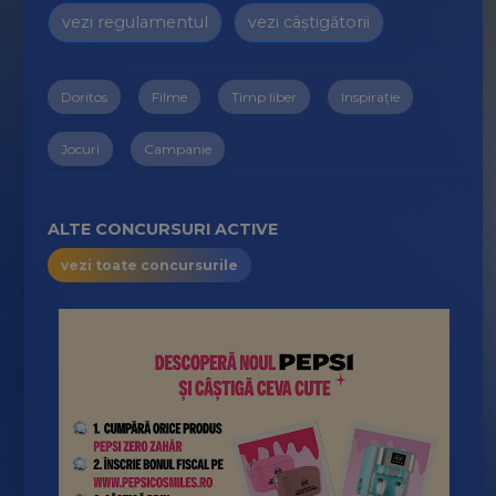
vezi regulamentul
vezi câștigătorii
Doritos
Filme
Timp liber
Inspirație
Jocuri
Campanie
ALTE CONCURSURI ACTIVE
vezi toate concursurile