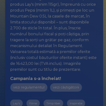
produs Lay's (minim 115gr), împreună cu orice
produs Pepsi (minim 1L), și primești pe loc un
Mountain Dew 0.5L la casele de marcat, în
limita stocului disponibil – sunt disponibile
2.700 de sticle în total. În plus, înscrie
numărul bonului fiscal și poți câștiga, prin
tragere la sorți un grătar pe gaz, conform
mecanismului detaliat în Regulament.
Valoarea totală estimată a premiilor oferite
(inclusiv costul băuturilor oferite instant) este
de 16.423,00 lei (TVA inclus). Imaginile
premiilor sunt cu titlu de prezentare.
Campania s-a încheiat!
vezi regulamentul
vezi câștigătorii
Lay's
Filme
Timp liber
Inspirație