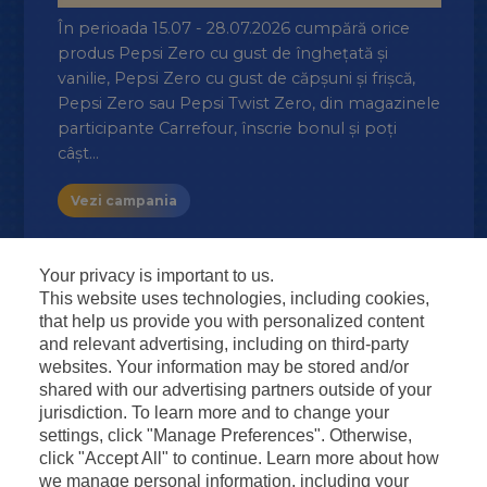
Ka
ice
În perioada 15.07 - 28.07.2026 cumpără orice
Cam
UP
produs Pepsi Zero cu gust de înghețată și
mar
sau
vanilie, Pepsi Zero cu gust de căpșuni și frișcă,
re la
Pepsi Zero sau Pepsi Twist Zero, din magazinele
V
participante Carrefour, înscrie bonul și poți
câșt…
Vezi campania
Your privacy is important to us.
This website uses technologies, including cookies,
that help us provide you with personalized content
and relevant advertising, including on third-party
websites. Your information may be stored and/or
shared with our advertising partners outside of your
jurisdiction. To learn more and to change your
settings, click "Manage Preferences". Otherwise,
click "Accept All" to continue. Learn more about how
we manage personal information, including your