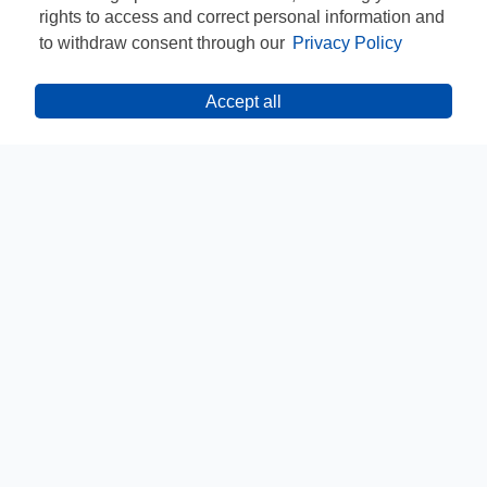
rights to access and correct personal information and
to withdraw consent through our
Privacy Policy
Accept all
CONTACT
CONFIDENȚIALITATE
TERMENE ȘI CONDIȚII
INFORMARE GDPR
ANPC
INFOLINE: 021 467 37 04
REGULAMENTE
DEZABONARE
© PEPSICO INC. TOATE DREPTURILE REZERVATE