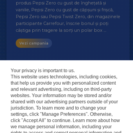
UP
produs Pepsi Zero cu gust de înghețată și
mar
sau
vanilie, Pepsi Zero cu gust de căpșuni și frișcă,
bil
re la
Pepsi Zero sau Pepsi Twist Zero, din magazinele
participante Carrefour, înscrie bonul și poți
V
câștiga prin tragere la sorți un polar box …
Vezi campania
Your privacy is important to us.
This website uses technologies, including cookies,
that help us provide you with personalized content
and relevant advertising, including on third-party
websites. Your information may be stored and/or
shared with our advertising partners outside of your
jurisdiction. To learn more and to change your
settings, click "Manage Preferences". Otherwise,
click "Accept All" to continue. Learn more about how
we manage personal information, including your
rights to access and correct personal information and