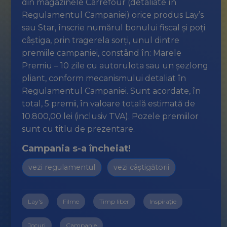
din magazinele Carrefour (detaliate în
Regulamentul Campaniei) orice produs Lay’s
sau Star, înscrie numărul bonului fiscal și poți
câștiga, prin tragerela sorți, unul dintre
premiile campaniei, constând în: Marele
Premiu – 10 zile cu autorulota sau un șezlong
pliant, conform mecanismului detaliat în
Regulamentul Campaniei. Sunt acordate, în
total, 5 premii, în valoare totală estimată de
10.800,00 lei (inclusiv TVA). Pozele premiilor
sunt cu titlu de prezentare.
Campania s-a încheiat!
vezi regulamentul
vezi câștigătorii
Lay's
Filme
Timp liber
Inspirație
Jocuri
Campanie