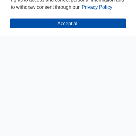
to withdraw consent through our
Privacy Policy
Accept all
CONTACT
CONFIDENȚIALITATE
TERMENE ȘI CONDIȚII
INFORMARE GDPR
ANPC
INFOLINE: 021 467 37 04
REGULAMENTE
DEZABONARE
© PEPSICO INC. TOATE DREPTURILE REZERVATE