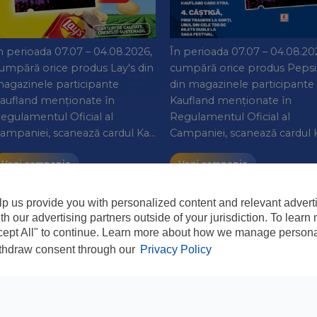
În perioada 07.07 – 04.08.20
n perioada 07.07 – 04.08.2026,
cumpără orice produs Pepsi
umpără orice produs Lay's din
din magazinele participante
agazinele participante
Kaufland menționate în
aufland menționate în
Regulamentul Oficial al
egulamentul Oficial al
Campaniei, scanează cardul 
ampaniei, scanează cardul Ka…
Vezi campania
Vezi campania
p us provide you with personalized content and relevant advertis
h our advertising partners outside of your jurisdiction. To lear
ccept All" to continue. Learn more about how we manage personal
ithdraw consent through our
Privacy Policy
ANPC
INFOLINE: 021 467 37 04
REGULAMENTE
DEZABONARE