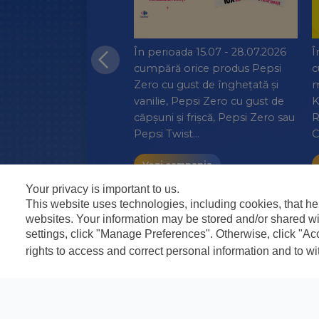
ada 08.06 – 08.08.2026,
În perioada 15.07 - 28.07.2026
Î
orice produs Pepsi,
cumpără orice produs Pepsi
c
, Mountain Dew sau
Zero cu gust de înghețată și
m
orice magazin
vanilie, Pepsi Zero cu gust de
K
pant Mega Image sau
căpșuni și frișcă, Pepsi Zero sau
R
scrie bonul și p…
Pepsi Twist…
C
ampania
Vezi campania
Your privacy is important to us.
This website uses technologies, including cookies, that hel
websites. Your information may be stored and/or shared wit
settings, click "Manage Preferences". Otherwise, click "A
rights to access and correct personal information and to w
CONTACT
CONFIDENȚIALITATE
TERMENE ȘI CONDIȚII
INFORMARE GDPR