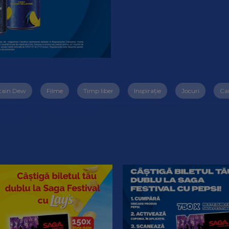
ain Dew
Filme
Timp liber
Inspirație
Jocuri
Ca