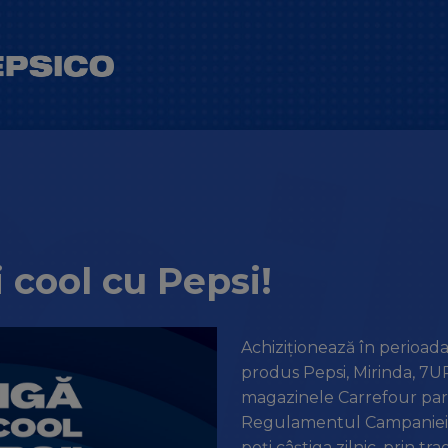
 cool cu Pepsi!
Achiziționează în perioad
produs Pepsi, Mirinda, 7
magazinele Carrefour part
Regulamentul Campaniei, î
poți câștiga zilnic, prin tr