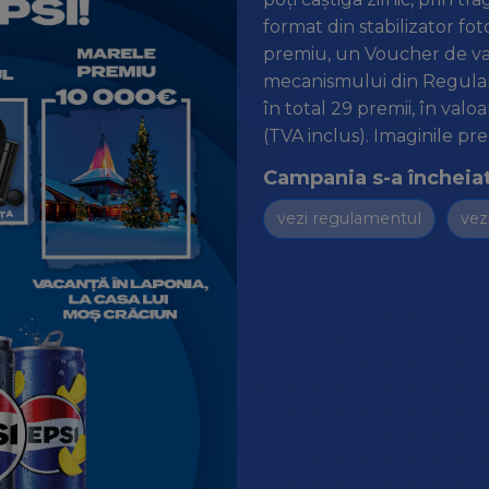
format din stabilizator fo
premiu, un Voucher de va
mecanismului din Regula
în total 29 premii, în valo
(TVA inclus). Imaginile pr
Campania s-a încheiat
vezi regulamentul
vezi