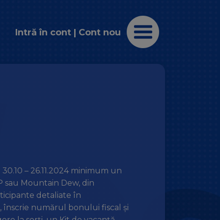
Intră în cont
|
Cont nou
a 30.10 – 26.11.2024 minimum un
UP sau Mountain Dew, din
icipante detaliate în
nscrie numărul bonului fiscal și
agere la sorți, un Kit de vacanță