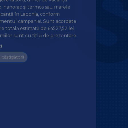
to, hanorac și termos sau marele
canță în Laponia, conform
mentul campaniei. Sunt acordate
are totală estimată de 64527,52 lei
emiilor sunt cu titlu de prezentare.
!
 câștigătorii