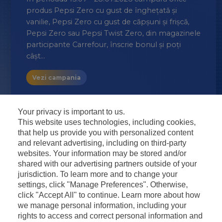
Cam
UP
produs Pepsi Zero cu gust de înghețată și
mar
sau
vanilie, Pepsi Zero cu gust de căpșuni și frișcă,
re la
Pepsi Zero sau Pepsi Twist Zero, din magazinele
V
participante Carrefour, înscrie bonul și poți
câșt…
Vezi campania
Your privacy is important to us.
This website uses technologies, including cookies,
that help us provide you with personalized content
and relevant advertising, including on third-party
websites. Your information may be stored and/or
shared with our advertising partners outside of your
jurisdiction. To learn more and to change your
settings, click "Manage Preferences". Otherwise,
click "Accept All" to continue. Learn more about how
we manage personal information, including your
rights to access and correct personal information and