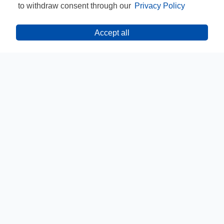
to withdraw consent through our
Privacy Policy
Accept all
CONTACT
CONFIDENȚIALITATE
TERMENE ȘI CONDIȚII
INFORMARE GDPR
ANPC
INFOLINE: 021 467 37 04
REGULAMENTE
DEZABONARE
© PEPSICO INC. TOATE DREPTURILE REZERVATE