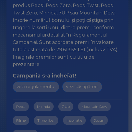
produs Pepsi, Pepsi Zero, Pepsi Twist, Pepsi
Twist Zero, Mirinda, 7UP sau Mountain Dew,
înscrie numărul bonului și poți câștiga prin
tragere la sorți unul dintre premii, conform
mecanismului detaliat în Regulamentul
Campaniei. Sunt acordate premii în valoare
totală estimată de 29.613,55 LEI (inclusiv TVA).
Imaginile premiilor sunt cu titlu de
prezentare.
Campania s-a încheiat!
vezi regulamentul
vezi câștigătorii
Pepsi
Mirinda
7 Up
Mountain Dew
Filme
Timp liber
Inspirație
Jocuri